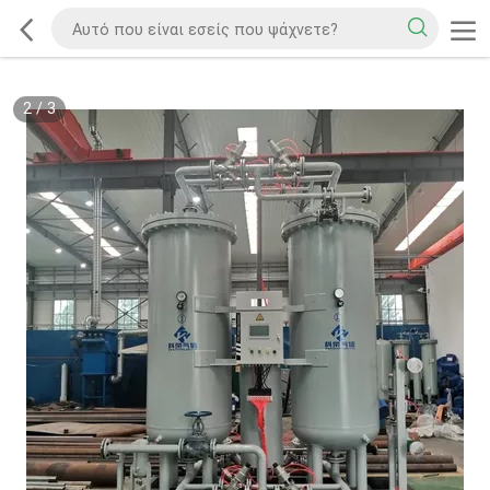
2
/
3