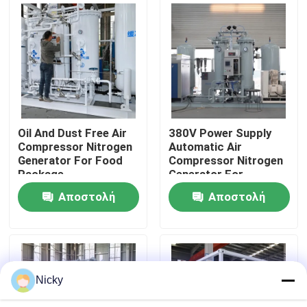
Επισκεψή εργοστασίου
Έλεγχος ποιότητας
Επικοινωνήστε μαζί μας
Oil And Dust Free Air
380V Power Supply
Compressor Nitrogen
Automatic Air
Generator For Food
Compressor Nitrogen
Ειδήσεις
Package
Generator For
Beverage Filling
Αποστολή
Αποστολή
Ζητήστε μια προσφορά
ερώτησης
ερώτησης
Παραγωγοί αζώτου PSA
Nicky
Γεννήτρια αζώτου υψηλής αγνότητας