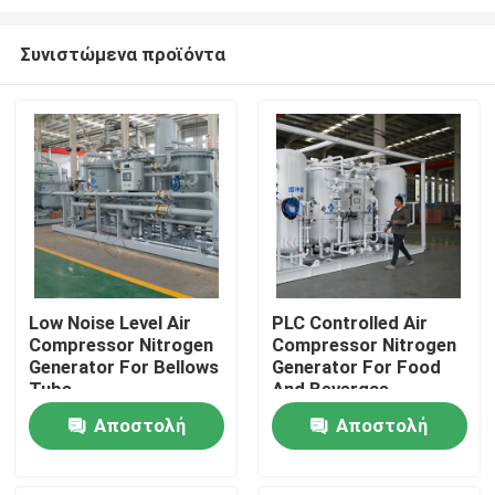
Συνιστώμενα προϊόντα
Low Noise Level Air
PLC Controlled Air
Compressor Nitrogen
Compressor Nitrogen
Σπίτι
Generator For Bellows
Generator For Food
Tube
And Bevergae
Προϊόντα
Αποστολή
Αποστολή
ερώτησης
ερώτησης
Σχετικά με εμάς