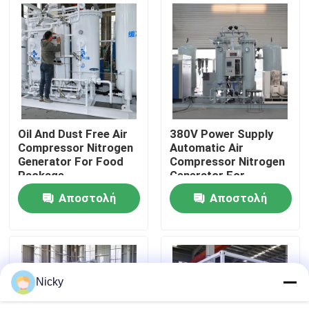
Επισκεψή εργοστασίου
Έλεγχος ποιότητας
Επικοινωνήστε μαζί μας
Oil And Dust Free Air
380V Power Supply
Compressor Nitrogen
Automatic Air
Generator For Food
Compressor Nitrogen
Ειδήσεις
Package
Generator For
Beverage Filling
Αποστολή
Αποστολή
Ζητήστε μια προσφορά
ερώτησης
ερώτησης
Παραγωγοί αζώτου PSA
Nicky
Γεννήτρια αζώτου υψηλής αγνότητας