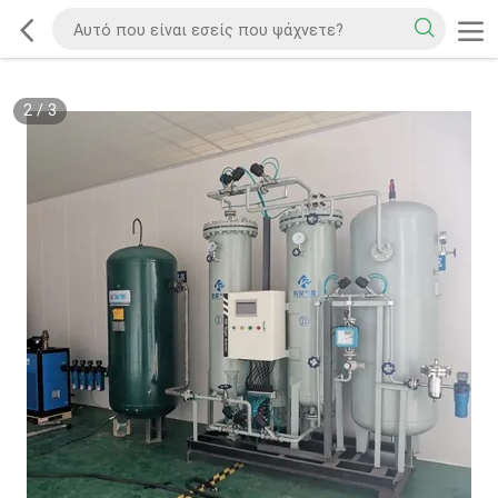
2
/
3