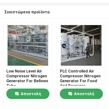
Συνιστώμενα προϊόντα
Low Noise Level Air
PLC Controlled Air
Compressor Nitrogen
Compressor Nitrogen
Σπίτι
Generator For Bellows
Generator For Food
Tube
And Bevergae
Προϊόντα
Αποστολή
Αποστολή
ερώτησης
ερώτησης
Σχετικά με εμάς