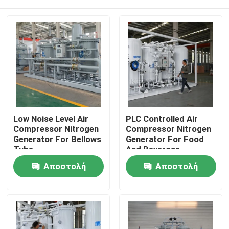
Low Noise Level Air
PLC Controlled Air
Compressor Nitrogen
Compressor Nitrogen
Generator For Bellows
Generator For Food
Tube
And Bevergae
Σπίτι
Αποστολή
Αποστολή
ερώτησης
ερώτησης
Προϊόντα
Σχετικά με εμάς