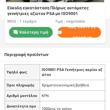
Εύκολη εγκατάσταση Πλήρως αυτόματες
γεννήτριες αζώτου PSA με ISO9001
MOQ：1 τεμάχιο
Τιμή：negotiable
Μας ελάτε σε
Καλύτερη τιμή
επαφή με
Περιγραφή προϊόντων
ISO9001 PSA Γεννήτριες αερίου αζ
Υψηλό φως:
ώτου
Όροι πληρωμής
Χρηματοοικονομική βοήθεια
Αριθμό μοντέλου
ΚΡΝ
Δυνατότητα προ
1000pcs το χρόνο