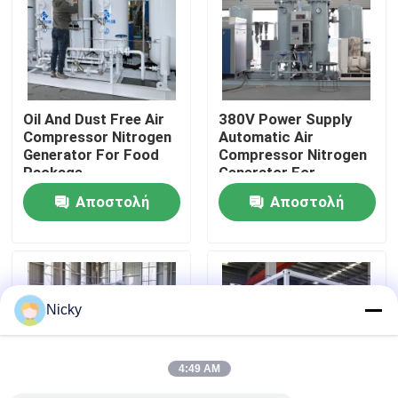
Επισκεψή εργοστασίου
Έλεγχος ποιότητας
Oil And Dust Free Air
380V Power Supply
Compressor Nitrogen
Automatic Air
Generator For Food
Compressor Nitrogen
Επικοινωνήστε μαζί μας
Package
Generator For
Beverage Filling
Αποστολή
Αποστολή
Ειδήσεις
ερώτησης
ερώτησης
Ζητήστε μια προσφορά
Nicky
Παραγωγοί αζώτου PSA
4:49 AM
Γεννήτρια αζώτου υψηλής αγνότητας