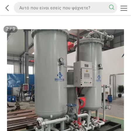
2
/
3