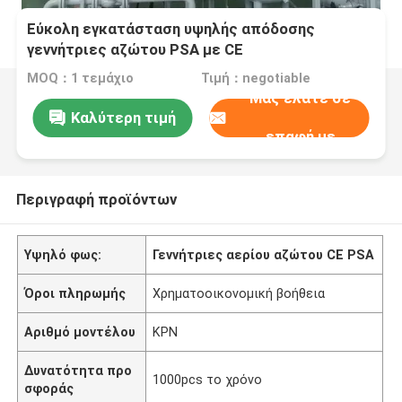
Εύκολη εγκατάσταση υψηλής απόδοσης
γεννήτριες αζώτου PSA με CE
MOQ：1 τεμάχιο
Τιμή：negotiable
Μας ελάτε σε
Καλύτερη τιμή
επαφή με
Περιγραφή προϊόντων
Υψηλό φως:
Γεννήτριες αερίου αζώτου CE PSA
Όροι πληρωμής
Χρηματοοικονομική βοήθεια
Αριθμό μοντέλου
ΚΡΝ
Δυνατότητα προ
1000pcs το χρόνο
σφοράς