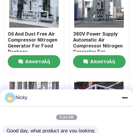
Επισκεψή εργοστασίου
Oil And Dust Free Air
380V Power Supply
Έλεγχος ποιότητας
Compressor Nitrogen
Automatic Air
Generator For Food
Compressor Nitrogen
Package
Generator For
Επικοινωνήστε μαζί μας
Beverage Filling
Αποστολή
Αποστολή
Ειδήσεις
ερώτησης
ερώτησης
Ζητήστε μια προσφορά
Nicky
Παραγωγοί αζώτου PSA
5:24 AM
Γεννήτρια αζώτου υψηλής αγνότητας
Good day, what product are you looking 