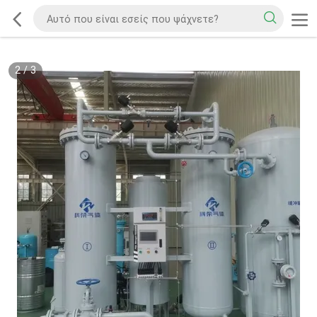
2
/
3