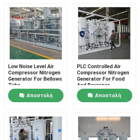
Low Noise Level Air
PLC Controlled Air
Compressor Nitrogen
Compressor Nitrogen
Generator For Bellows
Generator For Food
Tube
And Bevergae
Αποστολή
Αποστολή
Σπίτι
ερώτησης
ερώτησης
Προϊόντα
Σχετικά με εμάς