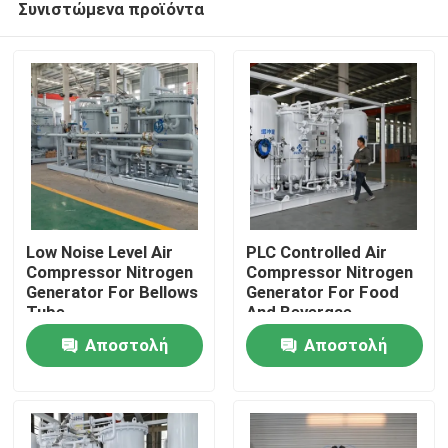
Συνιστώμενα προϊόντα
Low Noise Level Air
PLC Controlled Air
Compressor Nitrogen
Compressor Nitrogen
Generator For Bellows
Generator For Food
Tube
And Bevergae
Σπίτι
Αποστολή
Αποστολή
Προϊόντα
ερώτησης
ερώτησης
Σχετικά με εμάς