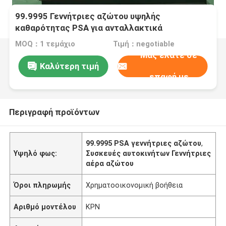
99.9995 Γεννήτριες αζώτου υψηλής
καθαρότητας PSA για ανταλλακτικά
αυτοκινήτων
MOQ：1 τεμάχιο
Τιμή：negotiable
Μας ελάτε σε
Καλύτερη τιμή
επαφή με
Περιγραφή προϊόντων
99.9995 PSA γεννήτριες αζώτου
,
Υψηλό φως:
Συσκευές αυτοκινήτων Γεννήτριες
αέρα αζώτου
Όροι πληρωμής
Χρηματοοικονομική βοήθεια
Αριθμό μοντέλου
ΚΡΝ