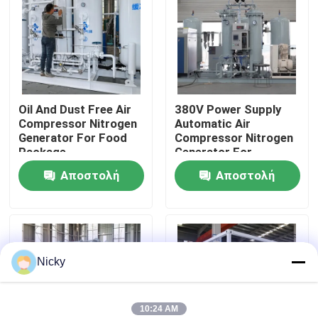
Επισκεψή εργοστασίου
Έλεγχος ποιότητας
Oil And Dust Free Air
380V Power Supply
Compressor Nitrogen
Automatic Air
Επικοινωνήστε μαζί μας
Generator For Food
Compressor Nitrogen
Package
Generator For
Beverage Filling
Αποστολή
Αποστολή
Ειδήσεις
ερώτησης
ερώτησης
Ζητήστε μια προσφορά
Nicky
Παραγωγοί αζώτου PSA
Γεννήτρια αζώτου υψηλής αγνότητας
10:24 AM