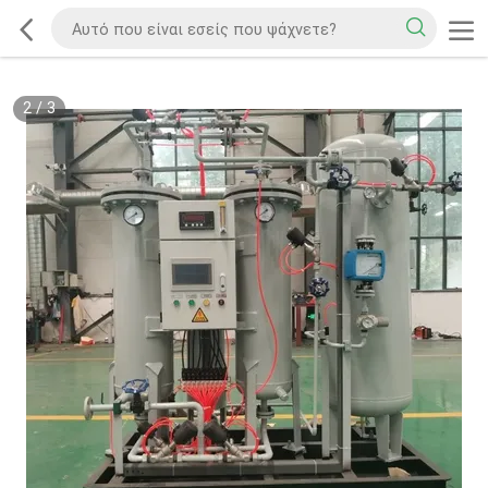
2
/
3