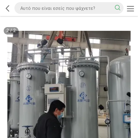
2
/
2