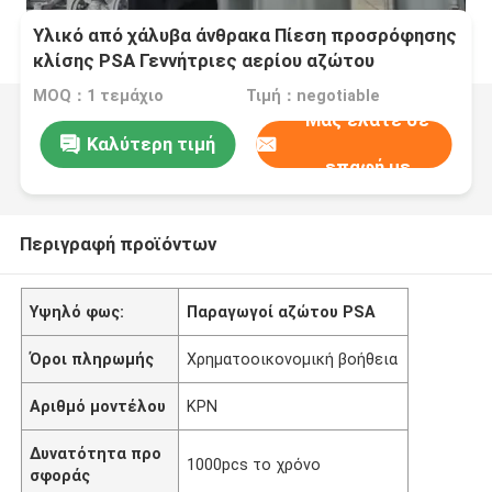
Υλικό από χάλυβα άνθρακα Πίεση προσρόφησης
κλίσης PSA Γεννήτριες αερίου αζώτου
MOQ：1 τεμάχιο
Τιμή：negotiable
Μας ελάτε σε
Καλύτερη τιμή
επαφή με
Περιγραφή προϊόντων
Υψηλό φως:
Παραγωγοί αζώτου PSA
Όροι πληρωμής
Χρηματοοικονομική βοήθεια
Αριθμό μοντέλου
ΚΡΝ
Δυνατότητα προ
1000pcs το χρόνο
σφοράς