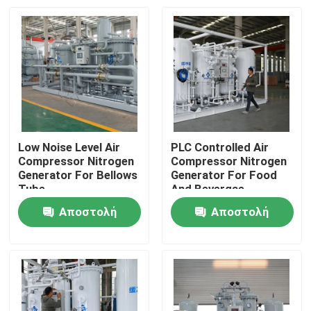
Low Noise Level Air
PLC Controlled Air
Compressor Nitrogen
Compressor Nitrogen
Generator For Bellows
Generator For Food
Tube
And Bevergae
Αποστολή
Αποστολή
Σπίτι
ερώτησης
ερώτησης
Προϊόντα
Σχετικά με εμάς