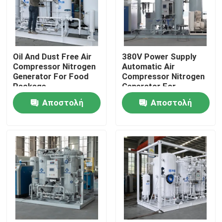
Επισκεψή εργοστασίου
Oil And Dust Free Air
380V Power Supply
Έλεγχος ποιότητας
Compressor Nitrogen
Automatic Air
Generator For Food
Compressor Nitrogen
Package
Generator For
Επικοινωνήστε μαζί μας
Beverage Filling
Αποστολή
Αποστολή
Ειδήσεις
ερώτησης
ερώτησης
Ζητήστε μια προσφορά
Παραγωγοί αζώτου PSA
Γεννήτρια αζώτου υψηλής αγνότητας