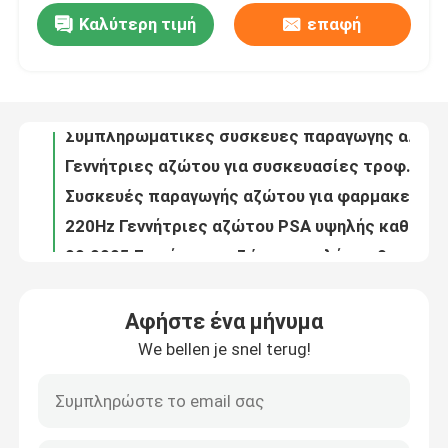
Καλύτερη τιμή
επαφή
ISO Container Mobile PSA Generators για αέριο και πετρέλαιο
Συμπληρωματικές συσκευές παραγωγής αζώτου για τη ναυτιλιακή βιομηχανία
Επισκεψή εργοστασίου
Γεννήτριες αζώτου για συσκευασίες τροφίμων PSA από ανοξείδωτο χάλυβα
Συσκευές παραγωγής αζώτου για φαρμακευτικές χρήσεις
Έλεγχος ποιότητας
220Hz Γεννήτριες αζώτου PSA υψηλής καθαρότητας για την επεξεργασία χαλκού
99.9995 Γεννήτριες αζώτου υψηλής καθαρότητας PSA για ανταλλακτικά αυτοκινήτων
Επικοινωνήστε μαζί μας
99.99 Συμπληρωματικές γεννήτριες αζώτου PSA για την ηλεκτρονική βιομηχανία
99.999 Γεννήτριες αζώτου PSA υψηλού σημείου δροσιάς για μεταλλουργία σκόνης
Ειδήσεις
Πιστοποιητικό CCS για πλοία Ηλεκτρικές γεννήτριες αζώτου PSA για τη ναυτιλία
Γεννήτριες αζώτου υψηλής απόδοσης 450V PSA με πιστοποιητικό ASME
Ζητήστε μια προσφορά
Αφήστε ένα μήνυμα
Υψηλής απόδοσης γεννήτρια οξυγόνου PSA για ιατρικές ανάγκες με φιάλες πλήρωσης
We bellen je snel terug!
Εξοικονόμηση ενέργειας 95 καθαρότητα ατσάλινα PSA ιατρική γεννήτρια οξυγόνου
Παραγωγοί αζώτου PSA
Πίεση Αρρόφηση 0,5KW κατανάλωση ενέργειας PSA ιατρική γεννήτρια οξυγόνου
5Nm3 μικρής χωρητικότητας γεννήτρια οξυγόνου για ιατρικές ανάγκες τύπου PSA με συσκευή ASME
Γεννήτρια αζώτου υψηλής αγνότητας
Μίνι γεννήτρια οξυγόνου για ιατρικές ανάγκες τύπου PSA με πιστοποιητικό CE