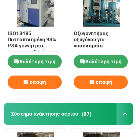
ISO13485
Οξυγονητήρας
Πιστοποιημένη 93%
οξυγόνου για
PSA γεννήτρια
νοσοκομεία
ιατρικού οξυγόνου με
σταθμό πλήρωσης
Καλύτερη τιμή
Καλύτερη τιμή
επαφή
επαφή
Σύστημα ανάκτησης αερίου
(87)