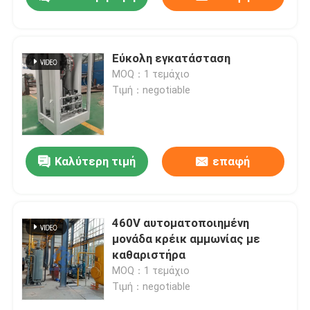
Εύκολη εγκατάσταση
MOQ：1 τεμάχιο
Τιμή：negotiable
Καλύτερη τιμή
επαφή
Σπίτι
460V αυτοματοποιημένη
μονάδα κρέικ αμμωνίας με
καθαριστήρα
Προϊόντα
MOQ：1 τεμάχιο
Τιμή：negotiable
Σχετικά με εμάς