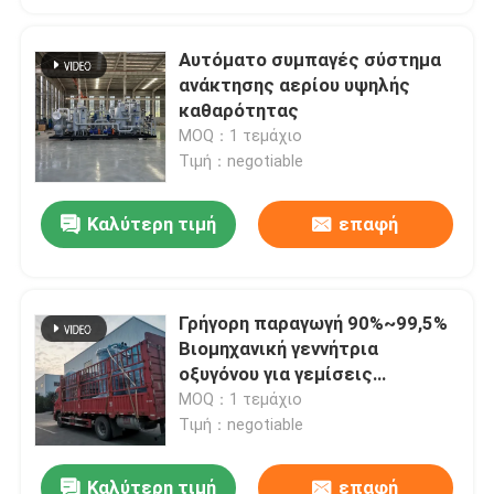
Αυτόματο συμπαγές σύστημα
ανάκτησης αερίου υψηλής
καθαρότητας
MOQ：1 τεμάχιο
Τιμή：negotiable
Καλύτερη τιμή
επαφή
Γρήγορη παραγωγή 90%~99,5%
Βιομηχανική γεννήτρια
οξυγόνου για γεμίσεις
κυλίνδρων
MOQ：1 τεμάχιο
Τιμή：negotiable
Καλύτερη τιμή
επαφή