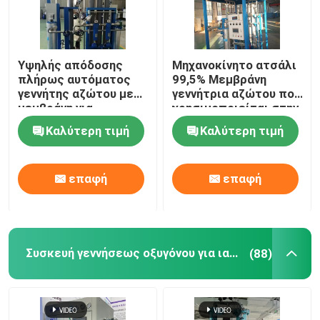
Υψηλής απόδοσης
Μηχανοκίνητο ατσάλι
πλήρως αυτόματος
99,5% Μεμβράνη
γεννήτης αζώτου με
γεννήτρια αζώτου που
μεμβράνη για
χρησιμοποιείται στην
πετροχημικές
πετροχημική
Καλύτερη τιμή
Καλύτερη τιμή
βιομηχανία
επαφή
επαφή
Συσκευή γεννήσεως οξυγόνου για ιατρική χρήση
(88)