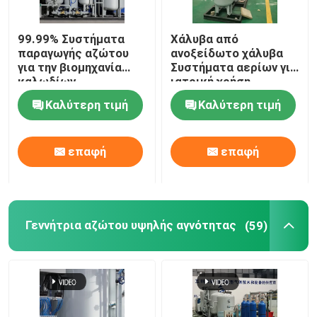
Καθαριστικό αερίων αζώτου
99.99% Συστήματα
Χάλυβα από
παραγωγής αζώτου
ανοξείδωτο χάλυβα
για την βιομηχανία
Συστήματα αερίων για
Κρεκάρισμα μεθανόλης
καλωδίων
ιατρική χρήση
Καλύτερη τιμή
Καλύτερη τιμή
Γεννήτρια υδρογόνου PSA
επαφή
επαφή
Συσκευή ανάμιξης βιομηχανικών αερίων
αεροσυμπιεστής
Γεννήτρια αζώτου υψηλής αγνότητας
(59)
Μορφωματική γεννήτρια αζώτου
Μορφωματική γεννήτρια οξυγόνου