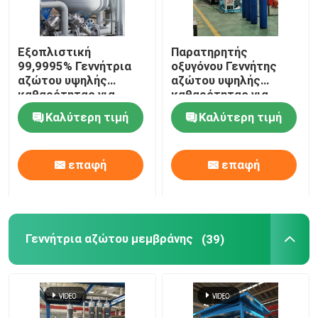
Εξοπλιστική
Παρατηρητής
99,9995% Γεννήτρια
οξυγόνου Γεννήτης
αζώτου υψηλής
αζώτου υψηλής
καθαρότητας για
καθαρότητας για
σκόνη μολυβδανίου
μεταλλουργία σκόνης
Καλύτερη τιμή
Καλύτερη τιμή
επαφή
επαφή
Γεννήτρια αζώτου μεμβράνης
(39)