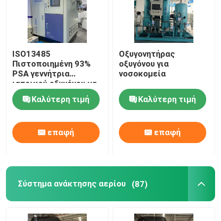
ISO13485
Οξυγονητήρας
Πιστοποιημένη 93%
οξυγόνου για
PSA γεννήτρια
νοσοκομεία
ιατρικού οξυγόνου με
σταθμό πλήρωσης
Καλύτερη τιμή
Καλύτερη τιμή
επαφή
επαφή
Σύστημα ανάκτησης αερίου
(87)