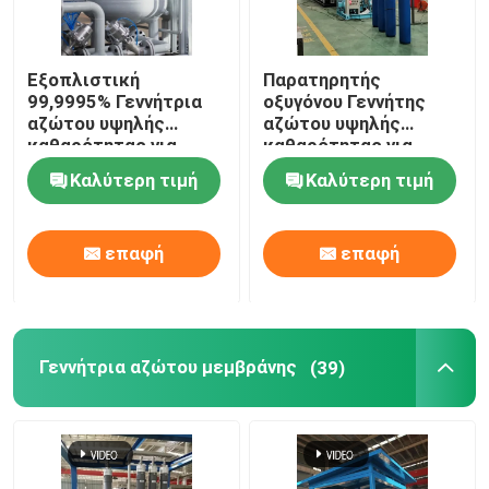
Εξοπλιστική
Παρατηρητής
99,9995% Γεννήτρια
οξυγόνου Γεννήτης
αζώτου υψηλής
αζώτου υψηλής
καθαρότητας για
καθαρότητας για
σκόνη μολυβδανίου
μεταλλουργία σκόνης
Καλύτερη τιμή
Καλύτερη τιμή
επαφή
επαφή
Γεννήτρια αζώτου μεμβράνης
(39)