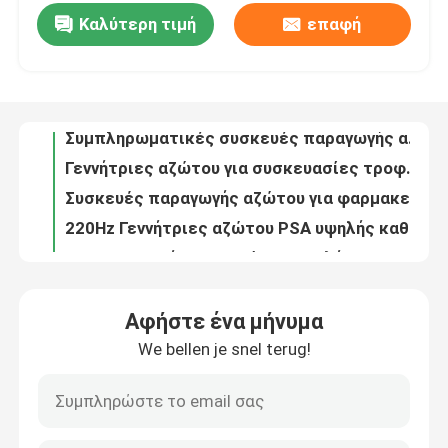
Καλύτερη τιμή
επαφή
ISO Container Mobile PSA Generators για αέριο και πετρέλαιο
Συμπληρωματικές συσκευές παραγωγής αζώτου για τη ναυτιλιακή βιομηχανία
Επισκεψή εργοστασίου
Γεννήτριες αζώτου για συσκευασίες τροφίμων PSA από ανοξείδωτο χάλυβα
Συσκευές παραγωγής αζώτου για φαρμακευτικές χρήσεις
Έλεγχος ποιότητας
220Hz Γεννήτριες αζώτου PSA υψηλής καθαρότητας για την επεξεργασία χαλκού
99.9995 Γεννήτριες αζώτου υψηλής καθαρότητας PSA για ανταλλακτικά αυτοκινήτων
Επικοινωνήστε μαζί μας
99.99 Συμπληρωματικές γεννήτριες αζώτου PSA για την ηλεκτρονική βιομηχανία
99.999 Γεννήτριες αζώτου PSA υψηλού σημείου δροσιάς για μεταλλουργία σκόνης
Ειδήσεις
Πιστοποιητικό CCS για πλοία Ηλεκτρικές γεννήτριες αζώτου PSA για τη ναυτιλία
Γεννήτριες αζώτου υψηλής απόδοσης 450V PSA με πιστοποιητικό ASME
Ζητήστε μια προσφορά
Αφήστε ένα μήνυμα
Υψηλής απόδοσης γεννήτρια οξυγόνου PSA για ιατρικές ανάγκες με φιάλες πλήρωσης
We bellen je snel terug!
Εξοικονόμηση ενέργειας 95 καθαρότητα ατσάλινα PSA ιατρική γεννήτρια οξυγόνου
Παραγωγοί αζώτου PSA
Πίεση Αρρόφηση 0,5KW κατανάλωση ενέργειας PSA ιατρική γεννήτρια οξυγόνου
5Nm3 μικρής χωρητικότητας γεννήτρια οξυγόνου για ιατρικές ανάγκες τύπου PSA με συσκευή ASME
Γεννήτρια αζώτου υψηλής αγνότητας
Μίνι γεννήτρια οξυγόνου για ιατρικές ανάγκες τύπου PSA με πιστοποιητικό CE