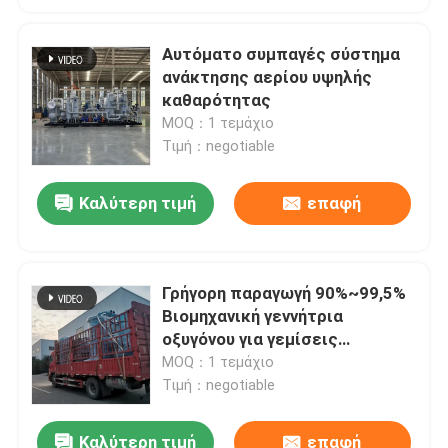
Αυτόματο συμπαγές σύστημα
ανάκτησης αερίου υψηλής
καθαρότητας
MOQ：1 τεμάχιο
Τιμή：negotiable
Καλύτερη τιμή
επαφή
Γρήγορη παραγωγή 90%~99,5%
Βιομηχανική γεννήτρια
οξυγόνου για γεμίσεις
κυλίνδρων
MOQ：1 τεμάχιο
Τιμή：negotiable
Καλύτερη τιμή
επαφή