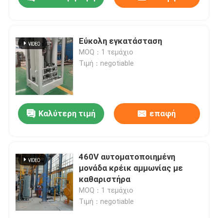
Εύκολη εγκατάσταση
MOQ：1 τεμάχιο
Τιμή：negotiable
Καλύτερη τιμή
επαφή
Σπίτι
460V αυτοματοποιημένη
μονάδα κρέικ αμμωνίας με
καθαριστήρα
Προϊόντα
MOQ：1 τεμάχιο
Τιμή：negotiable
Σχετικά με εμάς