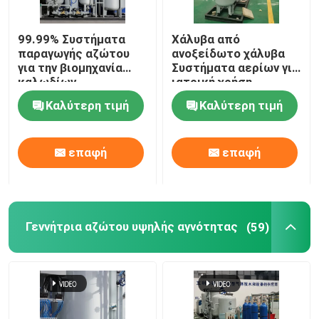
Καθαριστικό αερίων αζώτου
99.99% Συστήματα
Χάλυβα από
παραγωγής αζώτου
ανοξείδωτο χάλυβα
για την βιομηχανία
Συστήματα αερίων για
Κρεκάρισμα μεθανόλης
καλωδίων
ιατρική χρήση
Καλύτερη τιμή
Καλύτερη τιμή
Γεννήτρια υδρογόνου PSA
επαφή
επαφή
Συσκευή ανάμιξης βιομηχανικών αερίων
αεροσυμπιεστής
Γεννήτρια αζώτου υψηλής αγνότητας
(59)
Μορφωματική γεννήτρια αζώτου
Μορφωματική γεννήτρια οξυγόνου