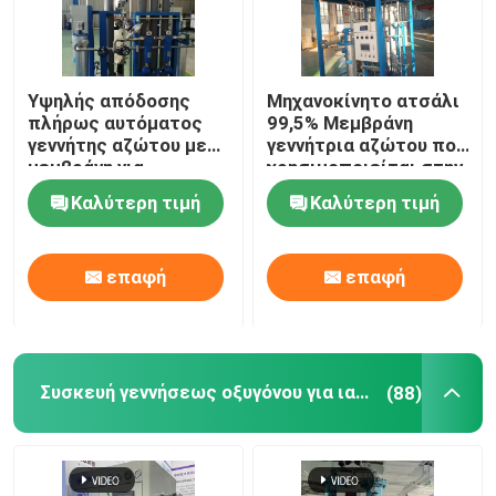
Υψηλής απόδοσης
Μηχανοκίνητο ατσάλι
πλήρως αυτόματος
99,5% Μεμβράνη
γεννήτης αζώτου με
γεννήτρια αζώτου που
μεμβράνη για
χρησιμοποιείται στην
πετροχημικές
πετροχημική
Καλύτερη τιμή
Καλύτερη τιμή
βιομηχανία
επαφή
επαφή
Συσκευή γεννήσεως οξυγόνου για ιατρική χρήση
(88)